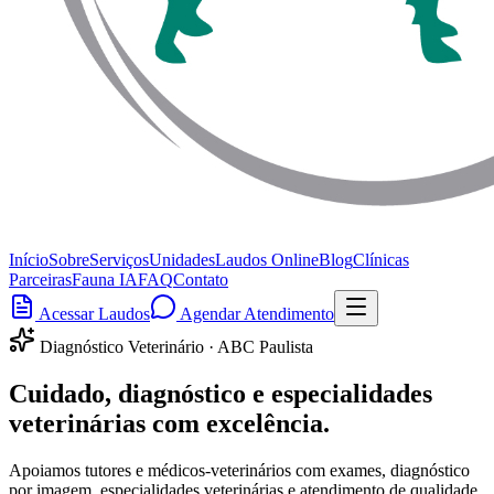
Início
Sobre
Serviços
Unidades
Laudos Online
Blog
Clínicas
Parceiras
Fauna IA
FAQ
Contato
Acessar Laudos
Agendar Atendimento
Diagnóstico Veterinário · ABC Paulista
Cuidado, diagnóstico e
especialidades
veterinárias
com excelência.
Apoiamos tutores e médicos-veterinários com exames, diagnóstico
por imagem, especialidades veterinárias e atendimento de qualidade.